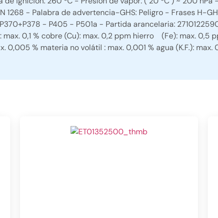
 de ignición: 260 ºC - Presión de vapor: ( 20 ºC ) ~ 200 hPa
 UN 1268 - Palabra de advertencia-GHS: Peligro - Frases H-G
370+P378 - P405 - P501a - Partida arancelaria: 2710122590
max. 0,1 % cobre (Cu): max. 0,2 ppm hierro (Fe): max. 0,5 p
0,005 % materia no volátil : max. 0,001 % agua (K.F.): max. 