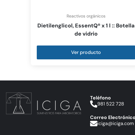
Reactivos orgánicos
Dietilenglicol, EssentQ® x 1 l :: Botella
de vidrio
Ver producto
Teléfono
981 522 728
Correo Electrónic
iciga@iciga.com