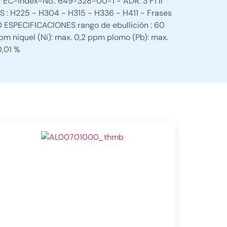
 - EC-Index-No.: 649-328-00-1 - ADR: 3 F1 II
HS : H225 - H304 - H315 - H336 - H411 - Frases
 ESPECIFICACIONES rango de ebullición : 60
pm niquel (Ni): max. 0,2 ppm plomo (Pb): max.
0,01 %