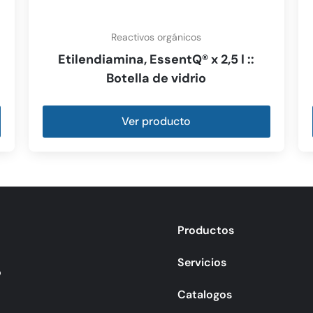
Reactivos orgánicos
Etilendiamina, EssentQ® x 2,5 l ::
Botella de vidrio
Ver producto
Productos
Servicios
o
Catalogos