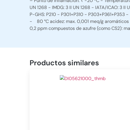
– Punto de inflamación: < -20 ºC - Temperatura
UN 1268 - IMDG: 3 II UN 1268 - IATA/ICAO: 3 II
P-GHS: P210 - P301+P310 - P303+P361+P353 - P
- 80 °C acidez: max. 0,001 meq/g aromáticos : 
0,2 ppm compuestos de azufre (como CS2): max. 
Productos similares