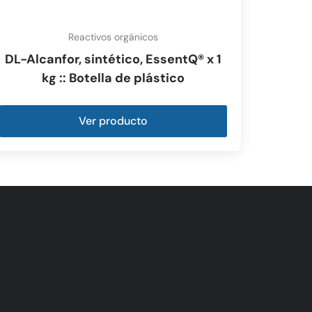
Reactivos orgánicos
DL-Alcanfor, sintético, EssentQ® x 1
kg :: Botella de plástico
Ver producto