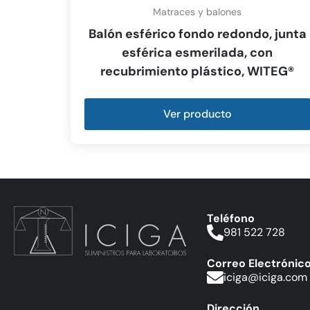
Matraces y balones
Balón esférico fondo redondo, junta
esférica esmerilada, con
recubrimiento plástico, WITEG®
Ver producto
Teléfono
981 522 728
Correo Electrónic
iciga@iciga.com
Dirección