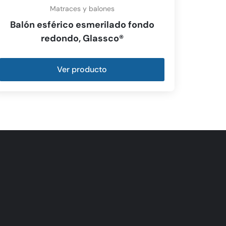
Matraces y balones
Balón esférico esmerilado fondo
redondo, Glassco®
Ver producto