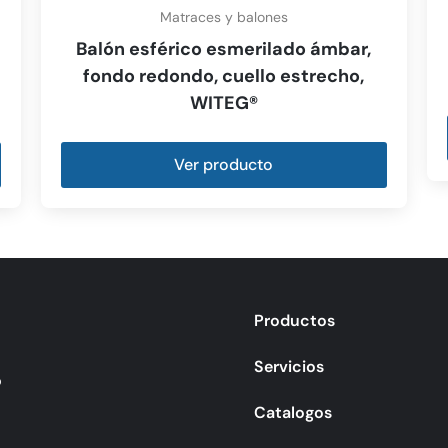
Matraces y balones
Balón esférico esmerilado ámbar,
fondo redondo, cuello estrecho,
WITEG®
Ver producto
Productos
Servicios
o
Catalogos