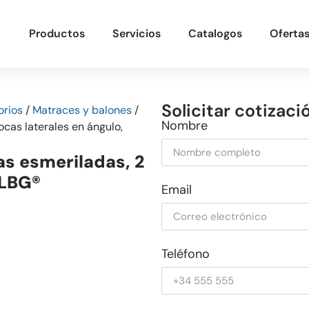
Productos
Servicios
Catalogos
Oferta
Solicitar cotizaci
orios
/
Matraces y balones
/
Nombre
ocas laterales en ángulo,
as esmeriladas, 2
 LBG®
Email
Teléfono