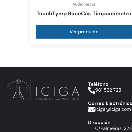
Audiometría
TouchTymp RaceCar. Timpanómetro
Ver producto
Teléfono
981 522 728
Correo Electrónic
iciga@iciga.com
Dirección
C/Palmeiras, 22 B